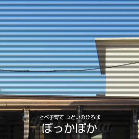
PokkaPoka
とべ子育て つどいのひろば
ぽっかぽか