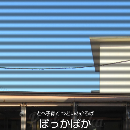
PokkaPoka
とべ子育て つどいのひろば
ぽっかぽか