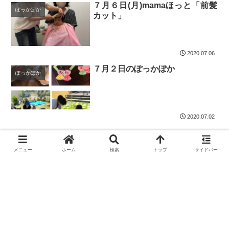
７月６日(月)mamaほっと「前髪
ぽっかぽか
カット」
2020.07.06
７月２日のぽっかぽか
ぽっかぽか
2020.07.02
メニュー
ホーム
検索
トップ
サイドバー
次のページ
前
次
1
2
3
4
へ
へ