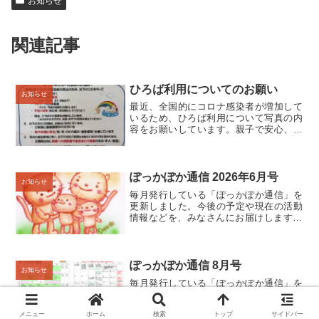
お知らせ
関連記事
ひろば利用についてのお願い
お知らせ
最近、全国的にコロナ感染者が増加して
いるため、ひろば利用について写真の内
容をお願いしています。親子で安心、安
全に利用してもらえるよう対策していき
ますので、ご理解、ご協力ください。
ぽっかぽか通信 2026年6月号
お知らせ
毎月発行している「ぽっかぽか通信」を
更新しました。今後の予定や現在の活動
情報などを、みなさんにお届けします😊
🌸ひろば通信＆コーディネート通信🌸ぽ
っかぽか通信 2026年6月号 （PDF:約
435KB）新型コロナウイルス感染症の拡
大防止のため...
ぽっかぽか通信 8月号
お知らせ
毎月発行している「ぽっかぽか通信」を
更新しました。今後の予定や現在の活動
情報などを、みなさんにお届けします😊
メニュー
ホーム
検索
トップ
サイドバー
🌸 ひろば通信＆コーディネート通信🌸 ぽ