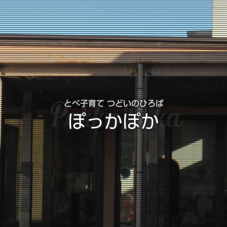
PokkaPoka
とべ子育て つどいのひろば
ぽっかぽか