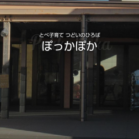
PokkaPoka
とべ子育て つどいのひろば
ぽっかぽか