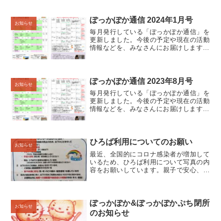
ぽっかぽか通信 2024年1月号
お知らせ
毎月発行している「ぽっかぽか通信」を
更新しました。今後の予定や現在の活動
情報などを、みなさんにお届けします😊
🌸 ひろば通信＆コーディネート通信🌸 ぽ
っかぽか通信 2024年1月号 （PDF:約
266KB）新型コロナウイルス感染症の拡
大防止の...
ぽっかぽか通信 2023年8月号
お知らせ
毎月発行している「ぽっかぽか通信」を
更新しました。今後の予定や現在の活動
情報などを、みなさんにお届けします😊
🌸 ひろば通信＆コーディネート通信🌸 ぽ
っかぽか通信 2023年8月号 （PDF:約
303KB）新型コロナウイルス感染症の拡
大防止の...
ひろば利用についてのお願い
お知らせ
最近、全国的にコロナ感染者が増加して
いるため、ひろば利用について写真の内
容をお願いしています。親子で安心、安
全に利用してもらえるよう対策していき
ますので、ご理解、ご協力ください。
ぽっかぽか&ぽっかぽかぷち閉所
お知らせ
のお知らせ