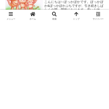
こんにちは✨ぽっかぽかです。ぽっかぽ
か&ぽっかぽかぷちですが、引き続きしば
らくの間、閉所になります。長いお休み
になっていますが、早く再開できること
を願っています。
メニュー
ホーム
検索
トップ
サイドバー
ひろば閉所のお知らせ
お知らせ
ぽっかぽかです✨新型コロナウイルス感
染確認防止により、しばらくの間、ひろ
ばを閉所します。ご理解いただきますよ
う、よろしくお願いします。
ハロウィンイベントのお知らせ
お知らせ
みんな遊びに来てね(^_^)待ってるよ！
11月の誕生会日程変更のお知らせ