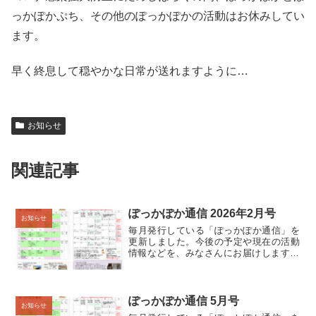
っかぽかぷち、その他のぽっかぽかの活動はお休みしてい
ます。
早く終息して穏やかな日常が送れますように…
お知らせ
関連記事
ぽっかぽか通信 2026年2月号
お知らせ
毎月発行している「ぽっかぽか通信」を
更新しました。今後の予定や現在の活動
情報などを、みなさんにお届けします😊
🌸 ひろば通信＆コーディネート通信🌸 ぽ
っかぽか通信 2026年2月号 （PDF:約
433KB）新型コロナウイルス感染症の拡
大防止の...
ぽっかぽか通信 5月号
お知らせ