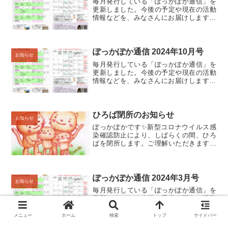
毎月発行している「ぽっかぽか通信」を
更新しました。今後の予定や現在の活動
情報などを、みなさんにお届けします😊
🌸 ひろば通信＆コーディネート通信🌸 ぽ
っかぽか通信 2022年5月号（PDF:約
338KB）新型コロナウイルス感染症の拡
大防止のた...
ぽっかぽか通信 2024年10月号
お知らせ
毎月発行している「ぽっかぽか通信」を
更新しました。今後の予定や現在の活動
情報などを、みなさんにお届けします😊
🌸 ひろば通信＆コーディネート通信🌸 ぽ
っかぽか通信 2024年10月号 （PDF:約
387KB）新型コロナウイルス感染症の拡
大防止...
ひろば閉所のお知らせ
お知らせ
ぽっかぽかです✨新型コロナウイルス感
染確認防止により、しばらくの間、ひろ
ばを閉所します。ご理解いただきますよ
う、よろしくお願いします。
ぽっかぽか通信 2024年3月号
お知らせ
毎月発行している「ぽっかぽか通信」を
更新しました。今後の予定や現在の活動
情報などを、みなさんにお届けします😊
🌸 ひろば通信＆コーディネート通信🌸 ぽ
メニュー
ホーム
検索
トップ
サイドバー
っかぽか通信 2024年3月号 （PDF:約