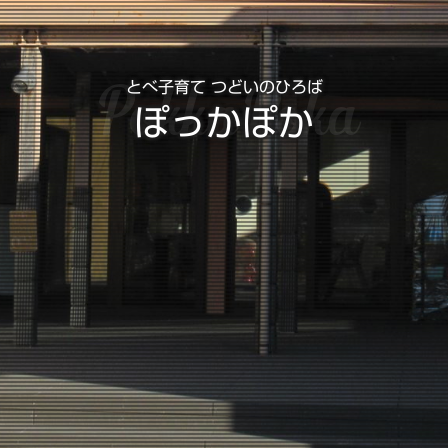
PokkaPoka
とべ子育て つどいのひろば
ぽっかぽか