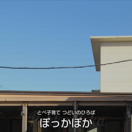
PokkaPoka
とべ子育て つどいのひろば
ぽっかぽか