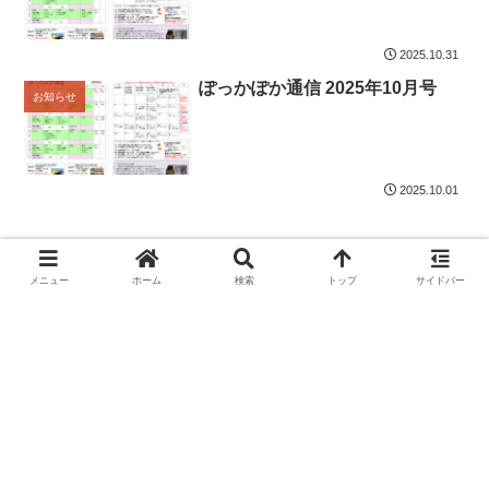
2025.10.31
ぽっかぽか通信 2025年10月号
お知らせ
2025.10.01
メニュー
ホーム
検索
トップ
サイドバー
次のページ
前
次
1
2
3
11
へ
へ